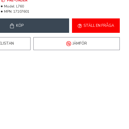
PRE-ORDER
Model:
L760
MPN:
17107601
KÖP
STÄLL EN FRÅGA
ELISTAN
JÄMFÖR