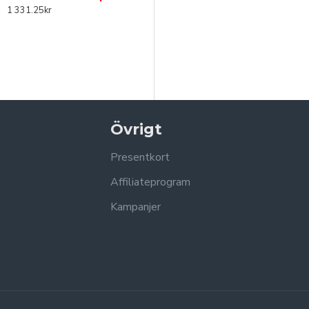
1 331.25kr
Övrigt
Presentkort
Affiliateprogram
Kampanjer