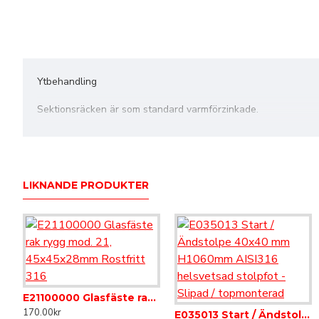
Ytbehandling
Sektionsräcken är som standard varmförzinkade.
Räcke Rundstång
Ett räcke med fokus på form och design. Barnsäkert med max
LIKNANDE PRODUKTER
Varmförzinkning
Varmförzinkning av stål ger ett mycket effektivt rostskydd. D
passande färg.
180 Avslut sektion Rundstång, vfz
213 Hörn 
Stålprodukten som ska varmförzinkas doppas ned i ett zinkbad m
562.50kr
1 746.25kr
zinkskiktet inte kan flaga av eller rosta inifrån.
E21100000 Glasfäste rak rygg mod. 21, 45x45x28mm Rostfritt 316
170.00kr
E035013 Start / Ändstolpe 40x40 mm H1060mm AISI316 helsvetsad stolpfot - Slipad / topmonterad