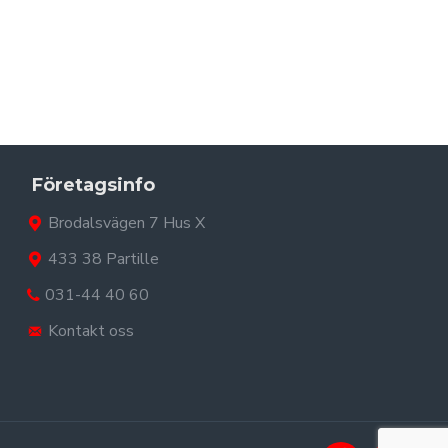
Företagsinfo
Brodalsvägen 7 Hus X
433 38 Partille
031-44 40 60
Kontakt oss