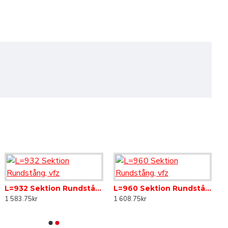
 varmförzinkad produkt kan även lackeras och på så sätt få en
L=932 Sektion Rundstång, vfz
L=960 Sektion Rundstång, vfz
ktion och en järn/zinklegering bildas. Det innebär att
1 583.75kr
1 608.75kr