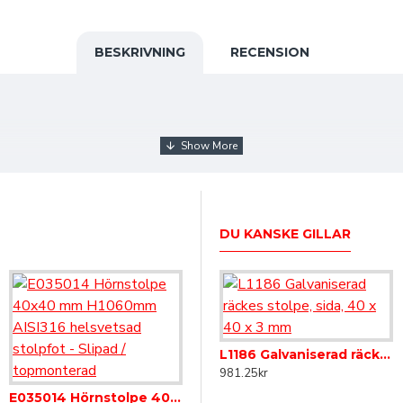
BESKRIVNING
RECENSION
imal öppning 100 mm.
DU KANSKE GILLAR
et är ett utmärkt alternativ för stålprodukter som används utomhus. En
sektion Rundstång, vfz
ed smält zink. I kontaktytan mellan stål och flytande zink sker en rea
L1066 Galvaniserad räckes stolpe, fot, 40 x 40 x 3 mm
L1186 Galvaniserad räckes stolpe, sida, 40 x 40 x 3 mm
981.25kr
981.25kr
E035014 Hörnstolpe 40x40 mm H1060mm AISI316 helsvetsad stolpfot - Slipad / topmonterad