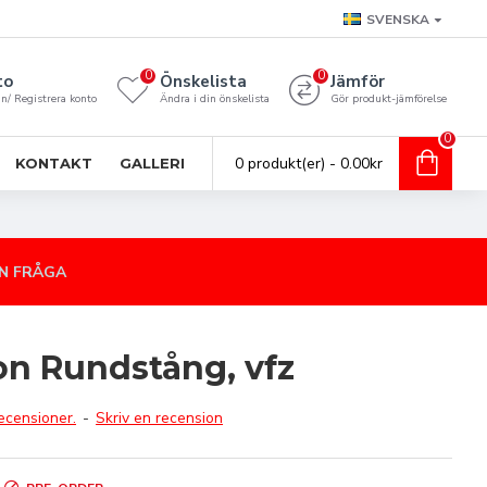
SVENSKA
0
0
to
Önskelista
Jämför
n/ Registrera konto
Ändra i din önskelista
Gör produkt-jämförelse
0
0 produkt(er) - 0.00kr
KONTAKT
GALLERI
N FRÅGA
on Rundstång, vfz
ecensioner.
-
Skriv en recension