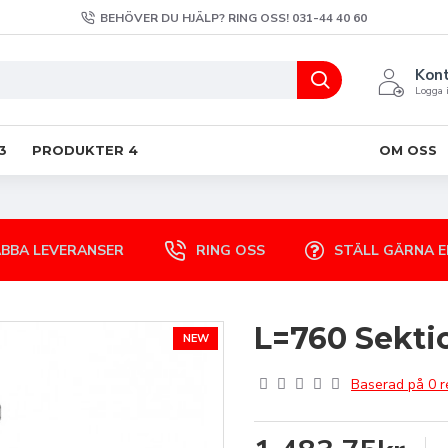
BEHÖVER DU HJÄLP? RING OSS! 031-44 40 60
Kon
Logga i
3
PRODUKTER 4
OM OSS
BBA LEVERANSER
RING OSS
STÄLL GÄRNA E
L=760 Sekti
NEW
Baserad på 0 r