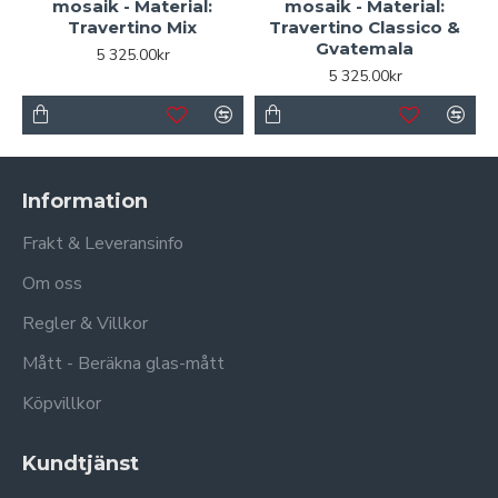
mosaik - Material:
mosaik - Material:
Travertino Mix
Travertino Classico &
Gvatemala
5 325.00kr
5 325.00kr
Information
Frakt & Leveransinfo
Om oss
Regler & Villkor
Mått - Beräkna glas-mått
Köpvillkor
Kundtjänst