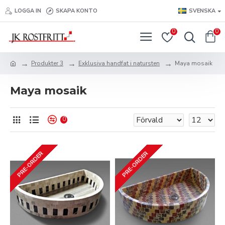
LOGGA IN
SKAPA KONTO
SVENSKA
0
0
Produkter 3
Exklusiva handfat i natursten
Maya mosaik
Maya mosaik
0
PRE-ORDER
PRE-ORDER