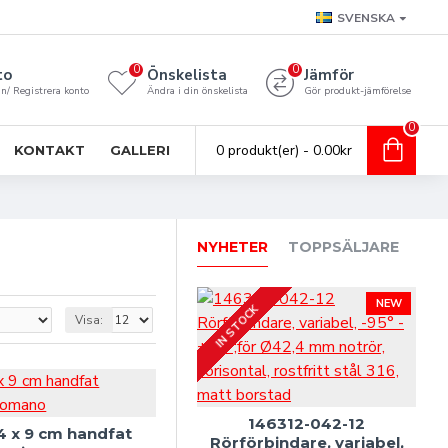
SVENSKA
0
0
to
Önskelista
Jämför
n/ Registrera konto
Ändra i din önskelista
Gör produkt-jämförelse
0
0 produkt(er) - 0.00kr
KONTAKT
GALLERI
NYHETER
TOPPSÄLJARE
AL
NEW
IN STOCK
Visa:
14
146312-042-12
34 x 9 cm handfat
Rörförbindare, variabel,