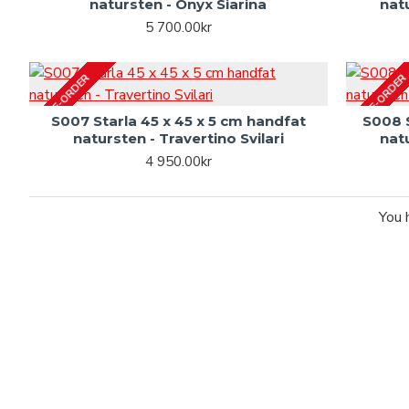
natursten - Onyx Siarina
nat
5 700.00kr
PRE-ORDER
PRE-ORDER
S007 Starla 45 x 45 x 5 cm handfat
S008 S
natursten - Travertino Svilari
nat
4 950.00kr
You 