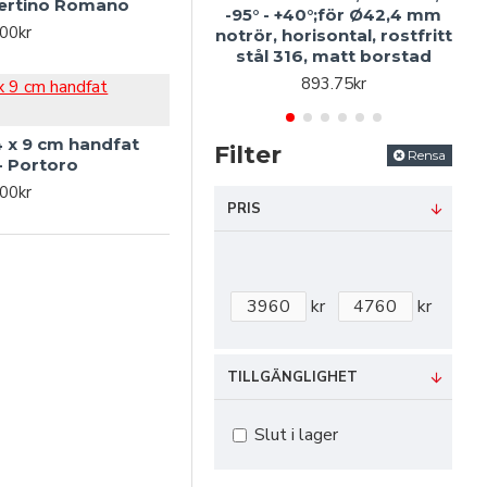
vertino Romano
gä
-95° - +40°;för Ø42,4 mm
00kr
notrör, horisontal, rostfritt
stål 316, matt borstad
893.75kr
34 x 9 cm handfat
Filter
Rensa
- Portoro
00kr
PRIS
kr
kr
TILLGÄNGLIGHET
Slut i lager