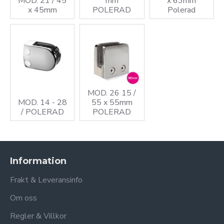
MOD. 21 / 45
mm
x 63mm
x 45mm
POLERAD
Polerad
MOD. 26 15 /
MOD. 14 - 28
55 x 55mm
/ POLERAD
POLERAD
Information
Frakt & Leveransinfo
Om oss
Regler & Villkor