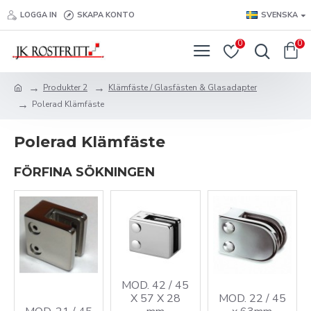
LOGGA IN
SKAPA KONTO
SVENSKA
0
0
Produkter 2
Klämfäste / Glasfästen & Glasadapter
Polerad Klämfäste
Polerad Klämfäste
FÖRFINA SÖKNINGEN
MOD. 42 / 45
X 57 X 28
MOD. 22 / 45