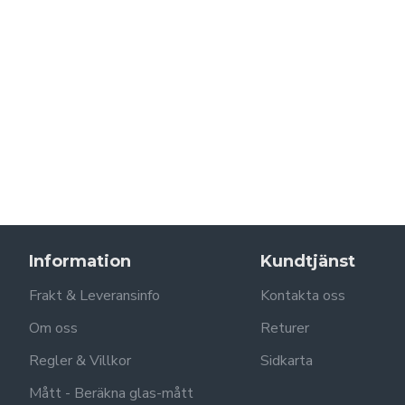
Information
Kundtjänst
Frakt & Leveransinfo
Kontakta oss
Om oss
Returer
Regler & Villkor
Sidkarta
Mått - Beräkna glas-mått