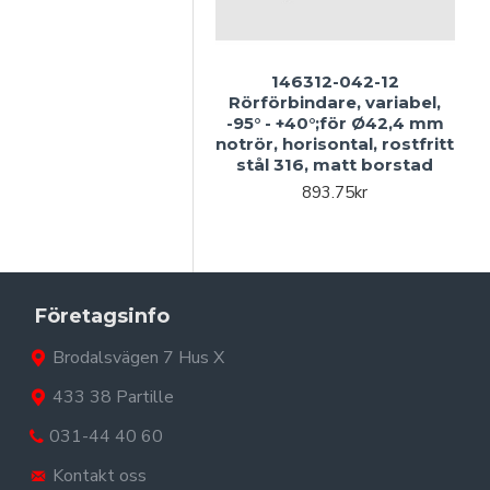
146312-042-12
14
Rörförbindare, variabel,
-95° - +40°;för Ø42,4 mm
notrör, horisontal, rostfritt
gä
stål 316, matt borstad
893.75kr
Företagsinfo
Brodalsvägen 7 Hus X
433 38 Partille
031-44 40 60
Kontakt oss