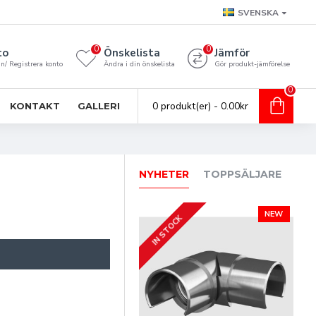
SVENSKA
0
0
to
Önskelista
Jämför
n/ Registrera konto
Ändra i din önskelista
Gör produkt-jämförelse
0
0 produkt(er) - 0.00kr
KONTAKT
GALLERI
NYHETER
TOPPSÄLJARE
AL
NEW
IN STOCK