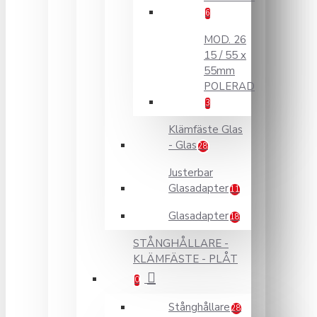
6
MOD. 26
15 / 55 x
55mm
POLERAD
3
Klämfäste Glas
- Glas
28
Justerbar
Glasadapter
11
Glasadapter
18
STÅNGHÅLLARE -
KLÄMFÄSTE - PLÅT
0
Stånghållare
28