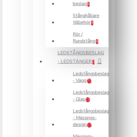
beslag
6
Stånghållare
tillbehör
9
Rör /
Rundstång
4
LEDSTÅNGSBESLAG
- LEDSTÄNGER
0
Ledstångsbeslag
- Vägg
70
Ledstångsbeslag
- Glas
15
Ledstångsbeslag
- Mässings-
design
17
Mässings-