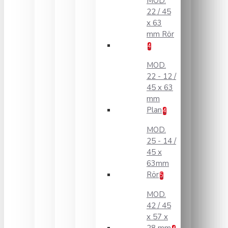
MOD.
22 / 45
x 63
mm Rör
4
MOD.
22 - 12 /
45 x 63
mm
Plan
4
MOD.
25 - 14 /
45 x
63mm
Rör
5
MOD.
42 / 45
x 57 x