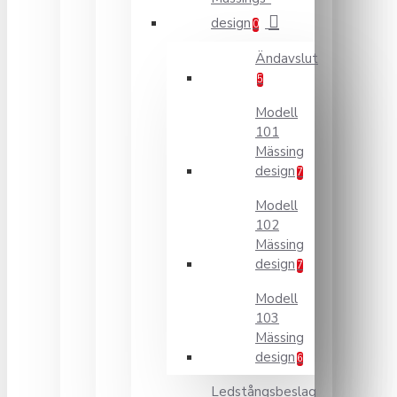
design
0
Ändavslut
5
Modell
101
Mässing
design
7
Modell
102
Mässing
design
7
Modell
103
Mässing
design
6
Ledstångsbeslag