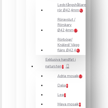
Ledstångshållare
rör Ø42,4mm
42
Röravslut /
Rörskarv
Ø42,4mm
27
Rörböjar/
Knäled/ Vägg
fläns Ø42,4
41
Exklusiva handfat i
natursten
0
Adria mosaik
12
Dalia
6
Lea
3
Maya mosaik
4