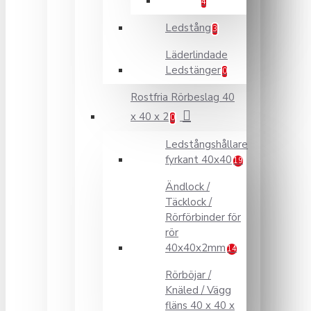
4
Ledstång
3
Läderlindade
Ledstänger
0
Rostfria Rörbeslag 40
x 40 x 2
0
Ledstångshållare
fyrkant 40x40
19
Ändlock /
Täcklock /
Rörförbinder för
rör
40x40x2mm
14
Rörböjar /
Knäled / Vägg
fläns 40 x 40 x