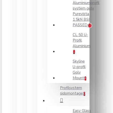
Aluminiumprofil
system golv
Purevista
1.5kN BSI
PASSED
11
CL 50 U-
Profil
Aluminium
1
Skyline
U-profil
Golv
Mount
4
Profilsystem
sidomontage
0
Easy Glass