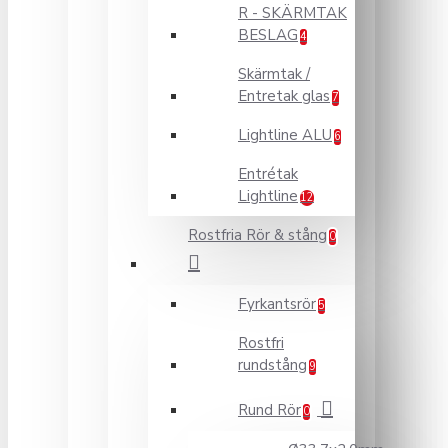
R - SKÄRMTAK
BESLAG
4
Skärmtak /
Entretak glas
7
Lightline ALU
6
Entrétak
Lightline
12
Rostfria Rör & stång
0
Fyrkantsrör
5
Rostfri
rundstång
9
Rund Rör
0