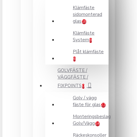
Klämfäste
sidomonterad
glas
18
Klämfäste
System
9
Plåt klämfäste
6
GOLVFÄSTE /
VÄGGFÄSTE /
FIXPOINTS
0
Golv / vägg
fäste för glas
22
Monteringsbeslag
Golv/Vägg
34
Räckeskonsoller