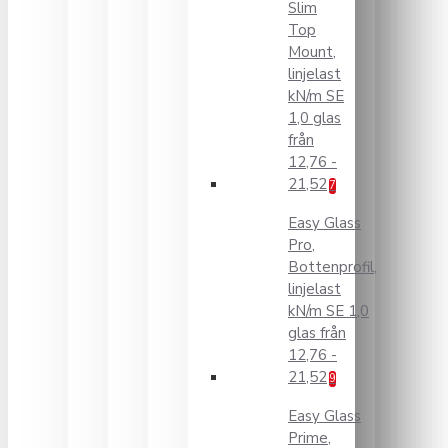
Slim
Top
Mount,
linjelast
kN/m SE
1,0 glas
från
12,76 -
21,52
7
Easy Glass
Pro,
Bottenprofil,
linjelast
kN/m SE 1,0
glas från
12,76 -
21,52
9
Easy Glass
Prime,