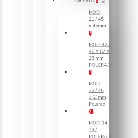
Klämfäste
0
MOD.
21 / 45
x 45mm
6
MOD. 42 /
45 X 57 X
28 mm
POLERAD
2
MOD.
22 / 45
x 63mm
Polerad
10
MOD. 14 -
28 /
POLERAD