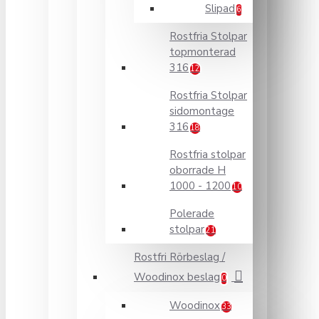
Slipad
6
Rostfria Stolpar
topmonterad
316
12
Rostfria Stolpar
sidomontage
316
18
Rostfria stolpar
oborrade H
1000 - 1200
10
Polerade
stolpar
21
Rostfri Rörbeslag /
Woodinox beslag
0
Woodinox
33