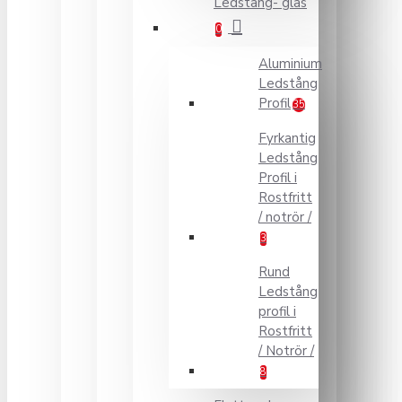
Ledstång- glas
0
Aluminium
Ledstång
Profil
35
Fyrkantig
Ledstång
Profil i
Rostfritt
/ notrör /
3
Rund
Ledstång
profil i
Rostfritt
/ Notrör /
8