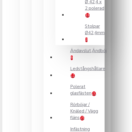
Ø 42,4 x
2 polerad
16
Stolpar
Ø42,4mm
3
Ändavslut,Ändböj
6
Ledstångshållare
11
Polerat
glasfästen
20
Rörböjar /
Knäled / Vägg
fläns
15
Infästning