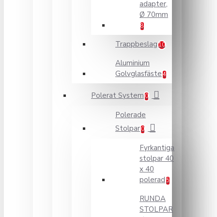
adapter,
Ø 70mm
8
Trappbeslag
10
Aluminium
Golvglasfäste
4
Polerat System
0
Polerade
Stolpar
0
Fyrkantiga
stolpar 40
x 40
polerad
5
RUNDA
STOLPAR