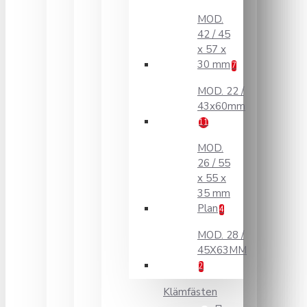
MOD.
42 / 45
x 57 x
30 mm
7
MOD. 22 /
43x60mm
11
MOD.
26 / 55
x 55 x
35 mm
Plan
4
MOD. 28 /
45X63MM
2
Klämfästen