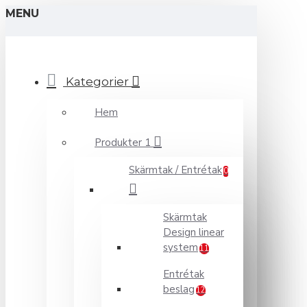
MENU
Kategorier
Hem
Produkter 1
Skärmtak / Entrétak
0
Skärmtak
Design linear
system
11
Entrétak
beslag
12