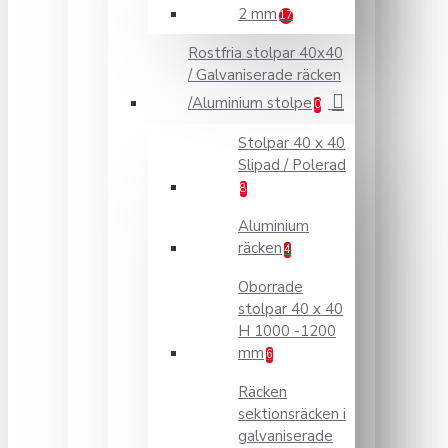
2 mm
17
Rostfria stolpar 40x40
/ Galvaniserade räcken
/Aluminium stolpe
0
Stolpar 40 x 40
Slipad / Polerad
8
Aluminium
räcken
4
Oborrade
stolpar 40 x 40
H 1000 -1200
mm
6
Räcken
sektionsräcken i
galvaniserade