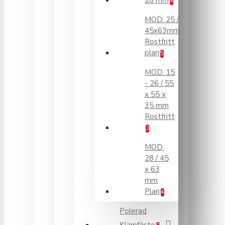
28 mm
4
MOD. 25 /
45x63mm
Rostfritt
plan
5
MOD. 15
- 26 / 55
x 55 x
35 mm
Rostfritt
3
MOD.
28 / 45
x 63
mm
Plan
4
Polerad