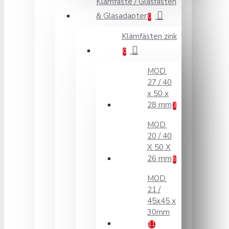
Klämfäste / Glasfästen
& Glasadapter
0
Klämfästen zink
0
MOD.
27 / 40
x 50 x
28 mm
3
MOD.
20 / 40
X 50 X
26 mm
8
MOD.
21 /
45x45 x
30mm
11