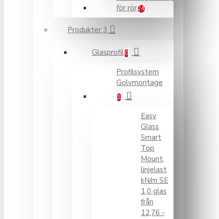
för rör
24
Produkter 3
Glasprofil
0
Profilsystem
Golvmontage
1
Easy
Glass
Smart
Top
Mount,
linjelast
kN/m SE
1,0 glas
från
12,76 -