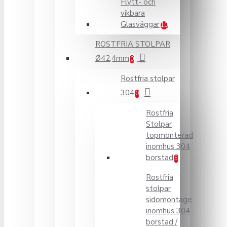
Flytt- och
vikbara
Glasväggar
10
ROSTFRIA STOLPAR
Ø42,4mm
0
Rostfria stolpar
304
0
Rostfria
Stolpar
topmonterad
inomhus 304
borstad
5
Rostfria
stolpar
sidomontage
inomhus 304
borstad /