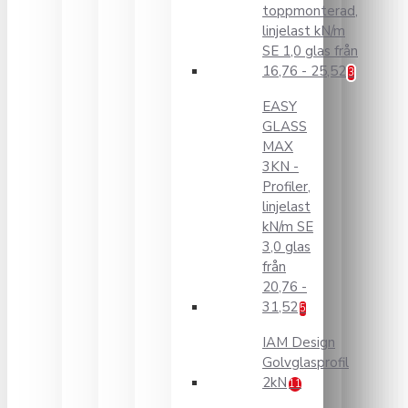
toppmonterad,
linjelast kN/m
SE 1,0 glas från
16,76 - 25,52
3
EASY
GLASS
MAX
3KN -
Profiler,
linjelast
kN/m SE
3,0 glas
från
20,76 -
31,52
5
IAM Design
Golvglasprofil
2kN
11