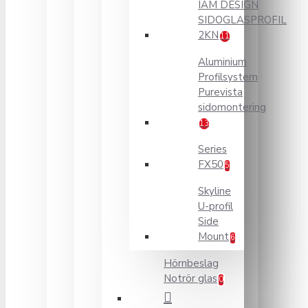
IAM DESIGN
SIDOGLASPROFIL
2KN
11
Aluminium
Profilsystem
Purevista
sidomontering
13
Series
FX50
5
Skyline
U-profil
Side
Mount
6
Hörnbeslag
Notrör glas
0