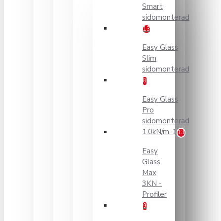
Smart
sidomonterad
13
Easy Glass
Slim
sidomonterad
8
Easy Glass
Pro
sidomonterad
1.0kN/m-1
13
Easy
Glass
Max
3KN -
Profiler
9