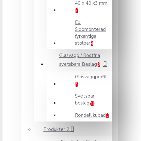
40 x 40 x3 mm
7
Ex.
Sidomonterad
fyrkantiga
stolpar
4
Glasvägg / Rostfria
svetsbara Beslag
0
Glasväggprofil
5
Svetsbar
beslag
91
Rondell kupad
5
Produkter 2