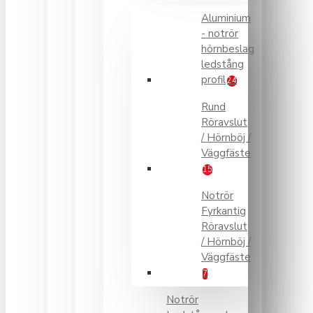
Aluminium
- notrör
hörnbeslag
ledstång
profil
24
Rund
Röravslut
/ Hörnböj /
Väggfäste
15
Notrör
Fyrkantig
Röravslut
/ Hörnböj /
Väggfäste
7
Notrör