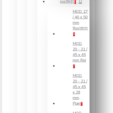
rostfritt
0
MOD. 27
/ 40 x 50
mm
Rostfritt
4
MOD.
20 - 21 /
45 x 45
mm Rör
7
MOD.
20 - 21 /
45 x 45
x 28
mm
Plan
7