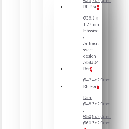
Ø33,7x2,0mm
RF Rör
4
Ø38,1 x
1,27mm
Mässing
/
Antracit
svart
design
AISI304
Rör
4
Ø42,4x2,0mm
RF Rör
7
Dim.
Ø48,3x2,0mm
,
Ø50,8x2,0mm,
Ø60,3x2,0mm